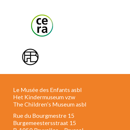
Le Musée des Enfants asbl
Het Kindermuseum vzw
The Children’s Museum asbl
Rue du Bourgmestre 15
Burgemeestersstraat 15