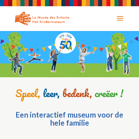
Speel,
leer,
bedenk,
creëer !
Een interactief museum voor de
hele familie