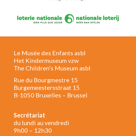
Le Musée des Enfants asbl
Het Kindermuseum vzw
The Children’s Museum asbl
Rue du Bourgmestre 15
Burgemeestersstraat 15
B-1050 Bruxelles – Brussel
Secrétariat
du lundi au vendredi
9h00 – 12h30