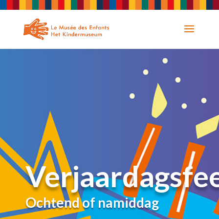
Verjaardagsfee
Ochtend of namiddag