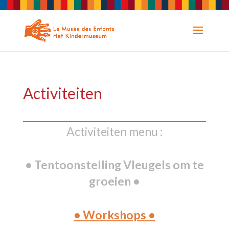
Activiteiten
Activiteiten menu :
Tentoonstelling Vleugels om te
groeien
Workshops