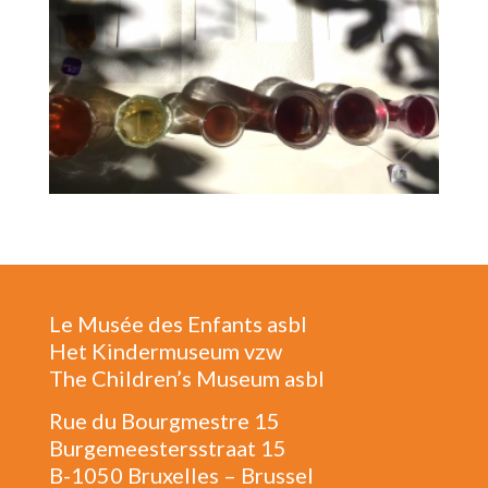
Le Musée des Enfants asbl
Het Kindermuseum vzw
The Children’s Museum asbl
Rue du Bourgmestre 15
Burgemeestersstraat 15
B-1050 Bruxelles – Brussel