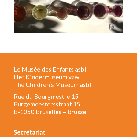
Le Musée des Enfants asbl
Het Kindermuseum vzw
The Children’s Museum asbl
Rue du Bourgmestre 15
Burgemeestersstraat 15
B-1050 Bruxelles – Brussel
Secrétariat