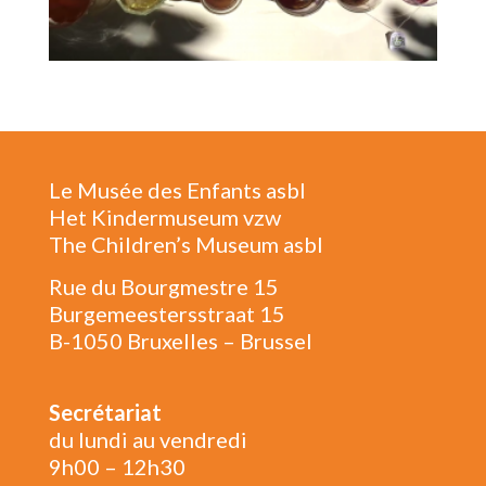
Le Musée des Enfants asbl
Het Kindermuseum vzw
The Children’s Museum asbl
Rue du Bourgmestre 15
Burgemeestersstraat 15
B-1050 Bruxelles – Brussel
Secrétariat
du lundi au vendredi
9h00 – 12h30