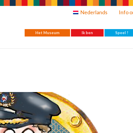
Nederlands
Info o
Het Museum
Ik ben
Speel !