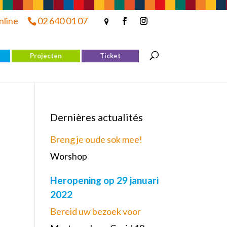
nline
02 640 01 07
Projecten
Ticket
Dernières actualités
Breng je oude sok mee!
Worshop
Heropening op 29 januari
2022
Bereid uw bezoek voor