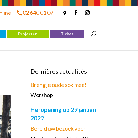
nline
02 640 01 07
Projecten
Ticket
Dernières actualités
Breng je oude sok mee!
Worshop
Heropening op 29 januari
2022
Bereid uw bezoek voor