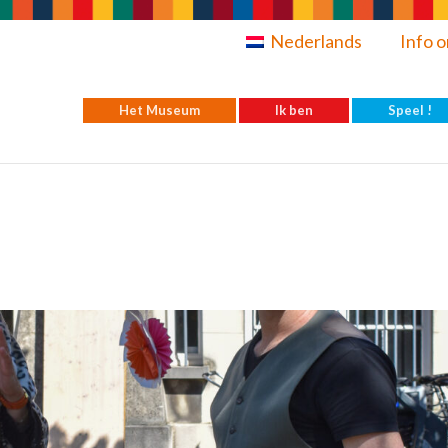
Nederlands
Info o
Het Museum
Ik ben
Speel !