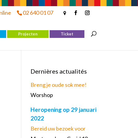
nline
02 640 01 07
Projecten
Ticket
Dernières actualités
Breng je oude sok mee!
Worshop
Heropening op 29 januari
2022
Bereid uw bezoek voor