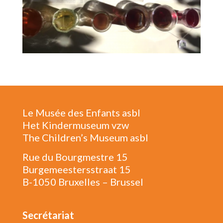
Le Musée des Enfants asbl
Het Kindermuseum vzw
The Children’s Museum asbl
Rue du Bourgmestre 15
Burgemeestersstraat 15
B-1050 Bruxelles – Brussel
Secrétariat