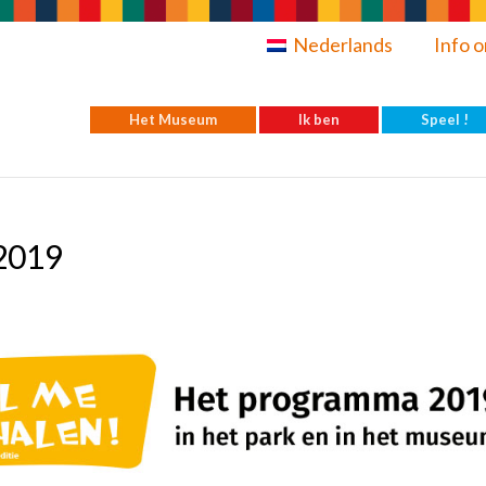
Nederlands
Info o
Het Museum
Ik ben
Speel !
2019