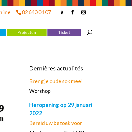
nline
02 640 01 07
Projecten
Ticket
Dernières actualités
Breng je oude sok mee!
Worshop
Heropening op 29 januari
2022
Bereid uw bezoek voor