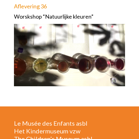
Aflevering 36
Worskshop “Natuurlijke kleuren”
Le Musée des Enfants asbl
Het Kindermuseum vzw
The Children’s Museum asbl