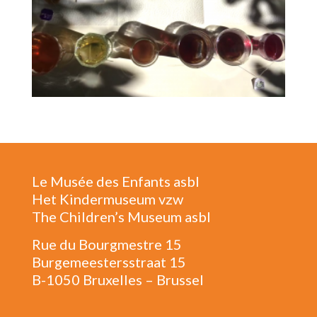
Le Musée des Enfants asbl
Het Kindermuseum vzw
The Children’s Museum asbl
Rue du Bourgmestre 15
Burgemeestersstraat 15
B-1050 Bruxelles – Brussel