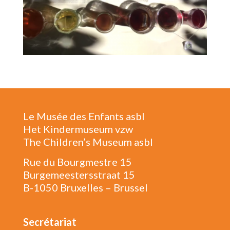
Le Musée des Enfants asbl
Het Kindermuseum vzw
The Children’s Museum asbl
Rue du Bourgmestre 15
Burgemeestersstraat 15
B-1050 Bruxelles – Brussel
Secrétariat