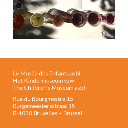
Le Musée des Enfants asbl
Het Kindermuseum vzw
The Children’s Museum asbl
Rue du Bourgmestre 15
Burgemeestersstraat 15
B-1050 Bruxelles – Brussel