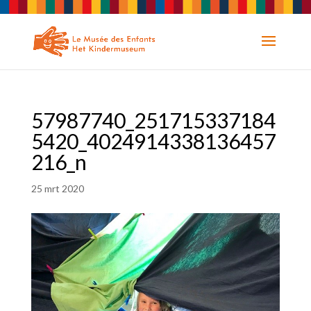
57987740_251715337184
5420_4024914338136457
216_n
25 mrt 2020