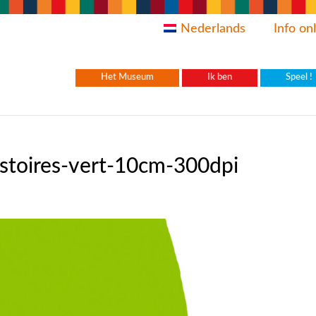
Nederlands
Info on
Het Museum
Ik ben
Speel !
istoires-vert-10cm-300dpi