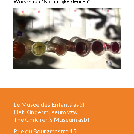
Worskshop “Natuurlijke kleuren”
Le Musée des Enfants asbl
Het Kindermuseum vzw
The Children’s Museum asbl
Rue du Bourgmestre 15