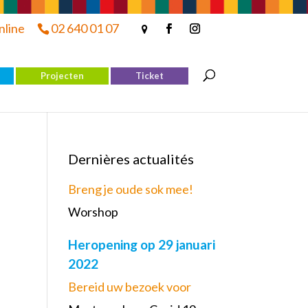
nline
02 640 01 07
Projecten
Ticket
Dernières actualités
Breng je oude sok mee!
Worshop
Heropening op 29 januari
2022
Bereid uw bezoek voor