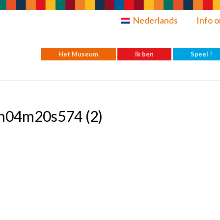
Nederlands
Info o
Het Museum
Ik ben
Speel !
1h04m20s574 (2)